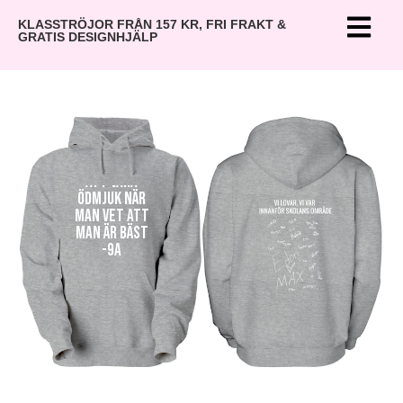
KLASSTRÖJOR FRÅN 157 KR, FRI FRAKT &
GRATIS DESIGNHJÄLP
Det är svårt
att vara
ödmjuk när
man vet att
man är bäst
-9A
2022-2025