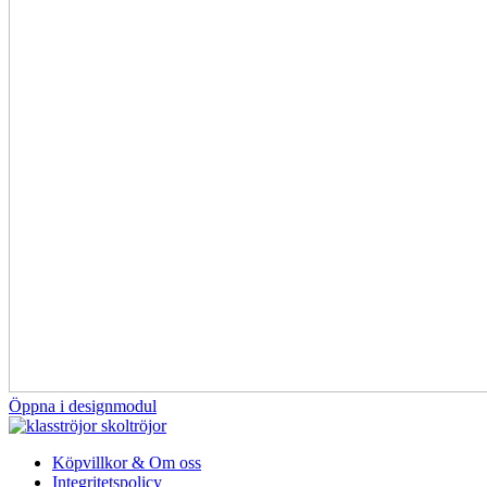
Öppna i designmodul
Köpvillkor & Om oss
Integritetspolicy