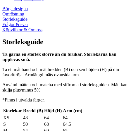
Börja designa
Omröstning
Storleksguide
Frågor & svar
Köpvillkor & Om oss
Storleksguide
Ta gärna en storlek större än du brukar. Storlekarna kan
upplevas små.
Ta ett måttband och mät bredden (B) och sen höjden (H) på din
favorittröja. Armlängd mäts ovansida arm.
Använd måtten och matcha med siffrorna i storleksguiden. Mått kan
skilja plus/minus 5%
*Finns i utvalda färger.
Storlekar
Bredd (B)
Höjd (H)
Arm (cm)
XS
48
64
64
S
50
68
64,5
M
54
69
65