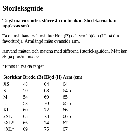
Storleksguide
Ta gärna en storlek större än du brukar. Storlekarna kan
upplevas små.
Ta ett måttband och mät bredden (B) och sen höjden (H) på din
favorittröja. Armlängd mäts ovansida arm.
Använd måtten och matcha med siffrorna i storleksguiden. Mått kan
skilja plus/minus 5%
*Finns i utvalda färger.
Storlekar
Bredd (B)
Höjd (H)
Arm (cm)
XS
48
64
64
S
50
68
64,5
M
54
69
65
L
58
70
65,5
XL
60
72
66
2XL
63
73
66,5
3XL*
66
74
67
4XL*
69
75
67