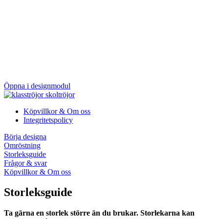
Öppna i designmodul
Köpvillkor & Om oss
Integritetspolicy
Börja designa
Omröstning
Storleksguide
Frågor & svar
Köpvillkor & Om oss
Storleksguide
Ta gärna en storlek större än du brukar. Storlekarna kan