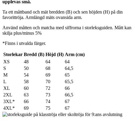
upplevas små.
Ta ett måttband och mät bredden (B) och sen höjden (H) på din
favorittröja. Armlängd mäts ovansida arm.
Använd måtten och matcha med siffrorna i storleksguiden. Mått kan
skilja plus/minus 5%
*Finns i utvalda färger.
Storlekar
Bredd (B)
Höjd (H)
Arm (cm)
XS
48
64
64
S
50
68
64,5
M
54
69
65
L
58
70
65,5
XL
60
72
66
2XL
63
73
66,5
3XL*
66
74
67
4XL*
69
75
67