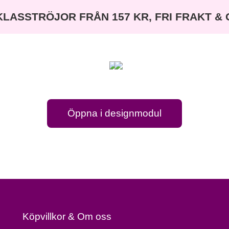
KLASSTRÖJOR FRÅN 157 KR, FRI FRAKT &
MAI
Back
Öppna i designmodul
on
track
Köpvillkor & Om oss