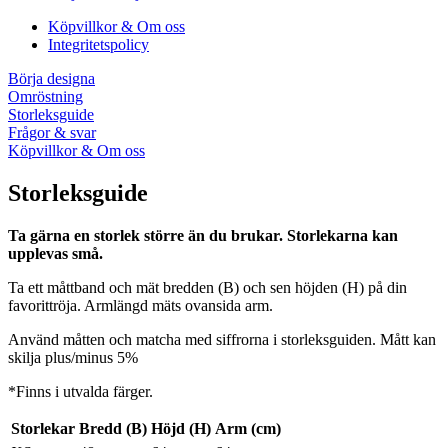
Köpvillkor & Om oss
Integritetspolicy
Börja designa
Omröstning
Storleksguide
Frågor & svar
Köpvillkor & Om oss
Storleksguide
Ta gärna en storlek större än du brukar. Storlekarna kan
upplevas små.
Ta ett måttband och mät bredden (B) och sen höjden (H) på din
favorittröja. Armlängd mäts ovansida arm.
Använd måtten och matcha med siffrorna i storleksguiden. Mått kan
skilja plus/minus 5%
*Finns i utvalda färger.
Storlekar
Bredd (B)
Höjd (H)
Arm (cm)