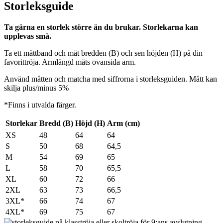
Storleksguide
Ta gärna en storlek större än du brukar. Storlekarna kan
upplevas små.
Ta ett måttband och mät bredden (B) och sen höjden (H) på din
favorittröja. Armlängd mäts ovansida arm.
Använd måtten och matcha med siffrorna i storleksguiden. Mått kan
skilja plus/minus 5%
*Finns i utvalda färger.
Storlekar
Bredd (B)
Höjd (H)
Arm (cm)
XS
48
64
64
S
50
68
64,5
M
54
69
65
L
58
70
65,5
XL
60
72
66
2XL
63
73
66,5
3XL*
66
74
67
4XL*
69
75
67