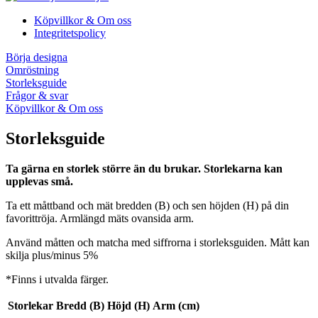
Köpvillkor & Om oss
Integritetspolicy
Börja designa
Omröstning
Storleksguide
Frågor & svar
Köpvillkor & Om oss
Storleksguide
Ta gärna en storlek större än du brukar. Storlekarna kan
upplevas små.
Ta ett måttband och mät bredden (B) och sen höjden (H) på din
favorittröja. Armlängd mäts ovansida arm.
Använd måtten och matcha med siffrorna i storleksguiden. Mått kan
skilja plus/minus 5%
*Finns i utvalda färger.
Storlekar
Bredd (B)
Höjd (H)
Arm (cm)