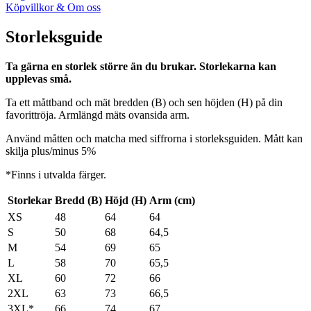
Köpvillkor & Om oss
Storleksguide
Ta gärna en storlek större än du brukar. Storlekarna kan
upplevas små.
Ta ett måttband och mät bredden (B) och sen höjden (H) på din
favorittröja. Armlängd mäts ovansida arm.
Använd måtten och matcha med siffrorna i storleksguiden. Mått kan
skilja plus/minus 5%
*Finns i utvalda färger.
Storlekar
Bredd (B)
Höjd (H)
Arm (cm)
XS
48
64
64
S
50
68
64,5
M
54
69
65
L
58
70
65,5
XL
60
72
66
2XL
63
73
66,5
3XL*
66
74
67