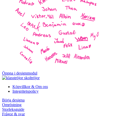
Öppna i designmodul
Köpvillkor & Om oss
Integritetspolicy
Börja designa
Omröstning
Storleksguide
Frågor & svar