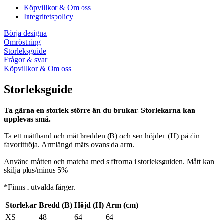
Köpvillkor & Om oss
Integritetspolicy
Börja designa
Omröstning
Storleksguide
Frågor & svar
Köpvillkor & Om oss
Storleksguide
Ta gärna en storlek större än du brukar. Storlekarna kan
upplevas små.
Ta ett måttband och mät bredden (B) och sen höjden (H) på din
favorittröja. Armlängd mäts ovansida arm.
Använd måtten och matcha med siffrorna i storleksguiden. Mått kan
skilja plus/minus 5%
*Finns i utvalda färger.
Storlekar
Bredd (B)
Höjd (H)
Arm (cm)
XS
48
64
64