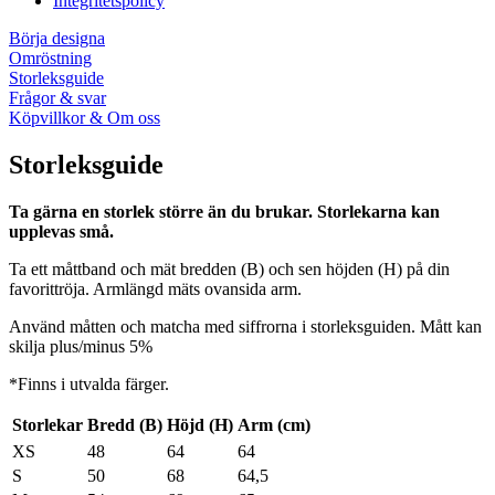
Integritetspolicy
Börja designa
Omröstning
Storleksguide
Frågor & svar
Köpvillkor & Om oss
Storleksguide
Ta gärna en storlek större än du brukar. Storlekarna kan
upplevas små.
Ta ett måttband och mät bredden (B) och sen höjden (H) på din
favorittröja. Armlängd mäts ovansida arm.
Använd måtten och matcha med siffrorna i storleksguiden. Mått kan
skilja plus/minus 5%
*Finns i utvalda färger.
Storlekar
Bredd (B)
Höjd (H)
Arm (cm)
XS
48
64
64
S
50
68
64,5