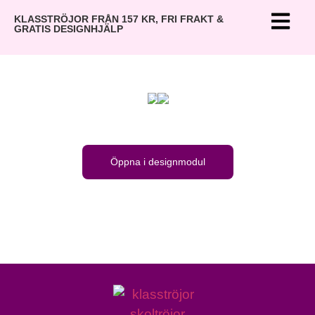
KLASSTRÖJOR FRÅN 157 KR, FRI FRAKT &
Tur att
GRATIS DESIGNHJÄLP
man
gick i
en klass
med
idioter
annars
hade
man
känt sig
utanför!
Öppna i designmodul