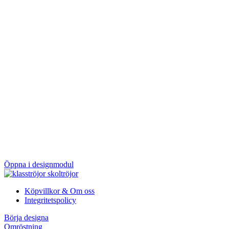
Öppna i designmodul
Köpvillkor & Om oss
Integritetspolicy
Börja designa
Omröstning