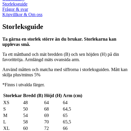
Storleksguide
Frågor & svar
Köpvillkor & Om oss
Storleksguide
Ta gärna en storlek större än du brukar. Storlekarna kan
upplevas små.
Ta ett måttband och mät bredden (B) och sen höjden (H) på din
favorittröja. Armlängd mäts ovansida arm.
Använd måtten och matcha med siffrorna i storleksguiden. Mått kan
skilja plus/minus 5%
*Finns i utvalda färger.
Storlekar
Bredd (B)
Höjd (H)
Arm (cm)
XS
48
64
64
S
50
68
64,5
M
54
69
65
L
58
70
65,5
XL
60
72
66