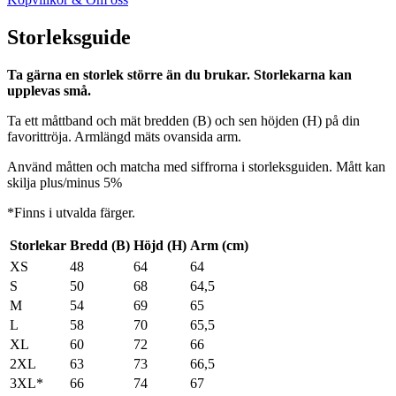
Storleksguide
Ta gärna en storlek större än du brukar. Storlekarna kan
upplevas små.
Ta ett måttband och mät bredden (B) och sen höjden (H) på din
favorittröja. Armlängd mäts ovansida arm.
Använd måtten och matcha med siffrorna i storleksguiden. Mått kan
skilja plus/minus 5%
*Finns i utvalda färger.
Storlekar
Bredd (B)
Höjd (H)
Arm (cm)
XS
48
64
64
S
50
68
64,5
M
54
69
65
L
58
70
65,5
XL
60
72
66
2XL
63
73
66,5
3XL*
66
74
67