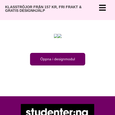
Rosor
KLASSTRÖJOR FRÅN 157 KR, FRI FRAKT &
är röda
GRATIS DESIGNHJÄLP
vi har
svårt
att sitta
still
Micke
ska
bara
prata i
”fem
Öppna i designmodul
minuter
till”