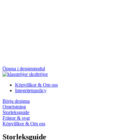
Öppna i designmodul
Köpvillkor & Om oss
Integritetspolicy
Börja designa
Omröstning
Storleksguide
Frågor & svar
Köpvillkor & Om oss
Storleksguide