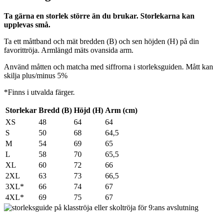
Ta gärna en storlek större än du brukar. Storlekarna kan
upplevas små.
Ta ett måttband och mät bredden (B) och sen höjden (H) på din
favorittröja. Armlängd mäts ovansida arm.
Använd måtten och matcha med siffrorna i storleksguiden. Mått kan
skilja plus/minus 5%
*Finns i utvalda färger.
Storlekar
Bredd (B)
Höjd (H)
Arm (cm)
XS
48
64
64
S
50
68
64,5
M
54
69
65
L
58
70
65,5
XL
60
72
66
2XL
63
73
66,5
3XL*
66
74
67
4XL*
69
75
67