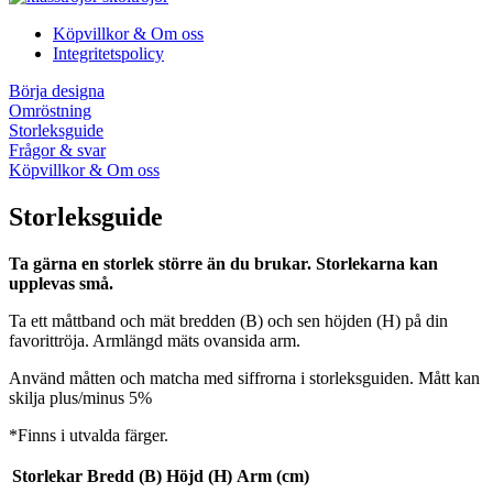
Köpvillkor & Om oss
Integritetspolicy
Börja designa
Omröstning
Storleksguide
Frågor & svar
Köpvillkor & Om oss
Storleksguide
Ta gärna en storlek större än du brukar. Storlekarna kan
upplevas små.
Ta ett måttband och mät bredden (B) och sen höjden (H) på din
favorittröja. Armlängd mäts ovansida arm.
Använd måtten och matcha med siffrorna i storleksguiden. Mått kan
skilja plus/minus 5%
*Finns i utvalda färger.
Storlekar
Bredd (B)
Höjd (H)
Arm (cm)