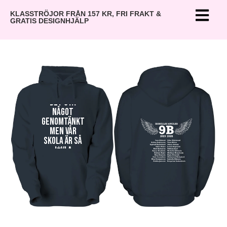
KLASSTRÖJOR FRÅN 157 KR, FRI FRAKT &
GRATIS DESIGNHJÄLP
Här skulle
det stå
något
genomtänkt
men vår
skola är så
j*vla
lättkränkt