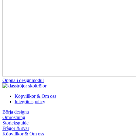
Öppna i designmodul
Köpvillkor & Om oss
Integritetspolicy
Börja designa
Omröstning
Storleksguide
Frågor & svar
Köpvillkor & Om oss