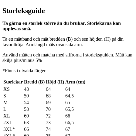
Storleksguide
Ta gärna en storlek större än du brukar. Storlekarna kan
upplevas små.
Ta ett måttband och mät bredden (B) och sen höjden (H) på din
favorittröja. Armlängd mäts ovansida arm.
Använd måtten och matcha med siffrorna i storleksguiden. Mått kan
skilja plus/minus 5%
*Finns i utvalda färger.
Storlekar
Bredd (B)
Höjd (H)
Arm (cm)
XS
48
64
64
S
50
68
64,5
M
54
69
65
L
58
70
65,5
XL
60
72
66
2XL
63
73
66,5
3XL*
66
74
67
4XL*
69
75
67