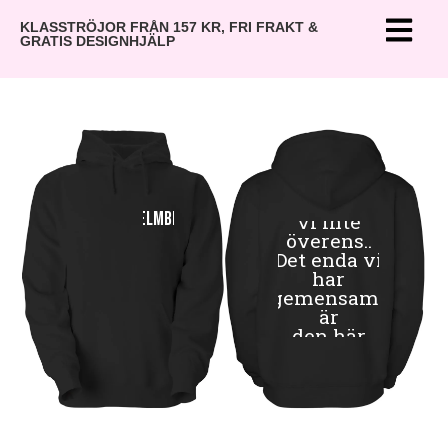
KLASSTRÖJOR FRÅN 157 KR, FRI FRAKT &
GRATIS DESIGNHJÄLP
Som
vanligt
kom
Selmbro
vi inte
överens..
Det enda vi
har
gemensamt
är
den här
tröjan
9B