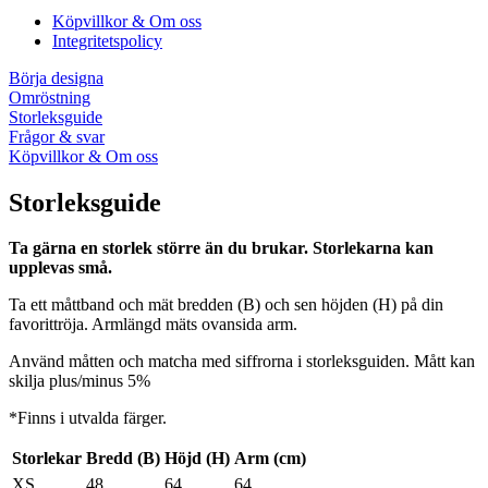
Köpvillkor & Om oss
Integritetspolicy
Börja designa
Omröstning
Storleksguide
Frågor & svar
Köpvillkor & Om oss
Storleksguide
Ta gärna en storlek större än du brukar. Storlekarna kan
upplevas små.
Ta ett måttband och mät bredden (B) och sen höjden (H) på din
favorittröja. Armlängd mäts ovansida arm.
Använd måtten och matcha med siffrorna i storleksguiden. Mått kan
skilja plus/minus 5%
*Finns i utvalda färger.
Storlekar
Bredd (B)
Höjd (H)
Arm (cm)
XS
48
64
64