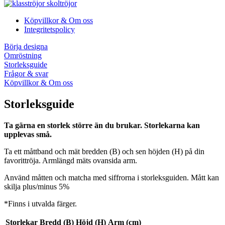
Köpvillkor & Om oss
Integritetspolicy
Börja designa
Omröstning
Storleksguide
Frågor & svar
Köpvillkor & Om oss
Storleksguide
Ta gärna en storlek större än du brukar. Storlekarna kan
upplevas små.
Ta ett måttband och mät bredden (B) och sen höjden (H) på din
favorittröja. Armlängd mäts ovansida arm.
Använd måtten och matcha med siffrorna i storleksguiden. Mått kan
skilja plus/minus 5%
*Finns i utvalda färger.
Storlekar
Bredd (B)
Höjd (H)
Arm (cm)