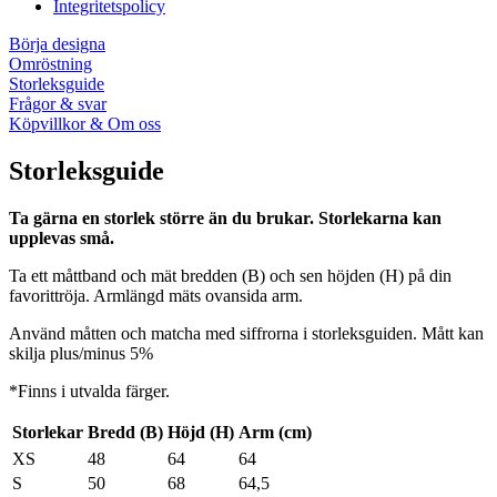
Integritetspolicy
Börja designa
Omröstning
Storleksguide
Frågor & svar
Köpvillkor & Om oss
Storleksguide
Ta gärna en storlek större än du brukar. Storlekarna kan
upplevas små.
Ta ett måttband och mät bredden (B) och sen höjden (H) på din
favorittröja. Armlängd mäts ovansida arm.
Använd måtten och matcha med siffrorna i storleksguiden. Mått kan
skilja plus/minus 5%
*Finns i utvalda färger.
Storlekar
Bredd (B)
Höjd (H)
Arm (cm)
XS
48
64
64
S
50
68
64,5