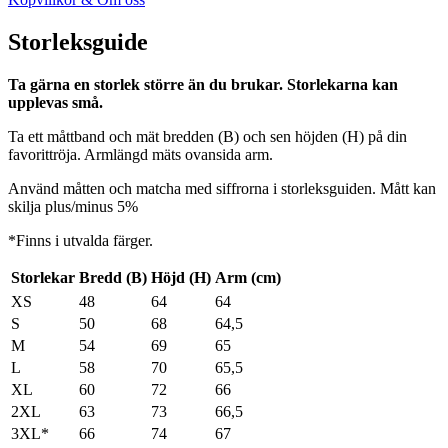
Storleksguide
Ta gärna en storlek större än du brukar. Storlekarna kan
upplevas små.
Ta ett måttband och mät bredden (B) och sen höjden (H) på din
favorittröja. Armlängd mäts ovansida arm.
Använd måtten och matcha med siffrorna i storleksguiden. Mått kan
skilja plus/minus 5%
*Finns i utvalda färger.
Storlekar
Bredd (B)
Höjd (H)
Arm (cm)
XS
48
64
64
S
50
68
64,5
M
54
69
65
L
58
70
65,5
XL
60
72
66
2XL
63
73
66,5
3XL*
66
74
67