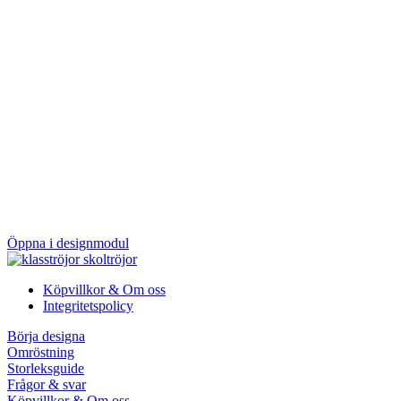
Öppna i designmodul
Köpvillkor & Om oss
Integritetspolicy
Börja designa
Omröstning
Storleksguide
Frågor & svar
Köpvillkor & Om oss