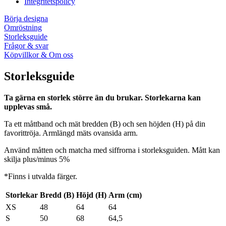
Integritetspolicy
Börja designa
Omröstning
Storleksguide
Frågor & svar
Köpvillkor & Om oss
Storleksguide
Ta gärna en storlek större än du brukar. Storlekarna kan
upplevas små.
Ta ett måttband och mät bredden (B) och sen höjden (H) på din
favorittröja. Armlängd mäts ovansida arm.
Använd måtten och matcha med siffrorna i storleksguiden. Mått kan
skilja plus/minus 5%
*Finns i utvalda färger.
Storlekar
Bredd (B)
Höjd (H)
Arm (cm)
XS
48
64
64
S
50
68
64,5