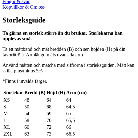
Frågor & svar
Köpvillkor & Om oss
Storleksguide
Ta gärna en storlek större än du brukar. Storlekarna kan
upplevas små.
Ta ett måttband och mät bredden (B) och sen höjden (H) på din
favorittröja. Armlängd mäts ovansida arm.
Använd måtten och matcha med siffrorna i storleksguiden. Mått kan
skilja plus/minus 5%
*Finns i utvalda färger.
Storlekar
Bredd (B)
Höjd (H)
Arm (cm)
XS
48
64
64
S
50
68
64,5
M
54
69
65
L
58
70
65,5
XL
60
72
66
2XL
63
73
66,5