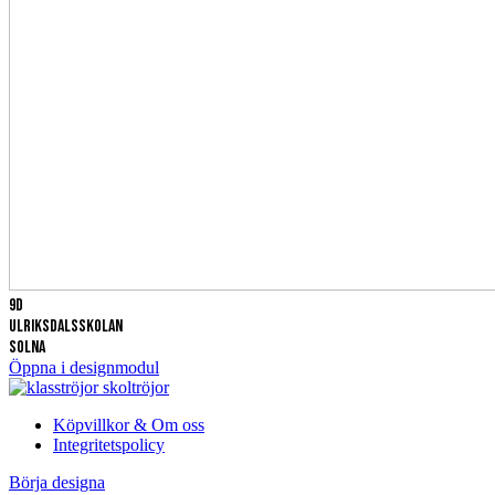
9D
Ulriksdalsskolan
solna
Öppna i designmodul
Köpvillkor & Om oss
Integritetspolicy
Börja designa