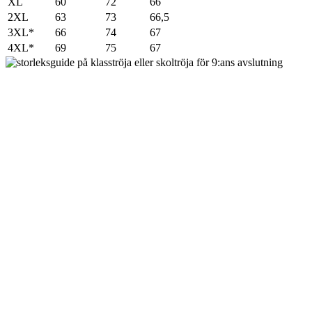
XL
60
72
66
2XL
63
73
66,5
3XL*
66
74
67
4XL*
69
75
67