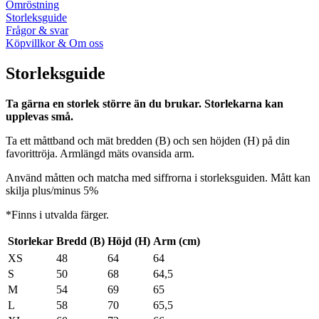
Omröstning
Storleksguide
Frågor & svar
Köpvillkor & Om oss
Storleksguide
Ta gärna en storlek större än du brukar. Storlekarna kan
upplevas små.
Ta ett måttband och mät bredden (B) och sen höjden (H) på din
favorittröja. Armlängd mäts ovansida arm.
Använd måtten och matcha med siffrorna i storleksguiden. Mått kan
skilja plus/minus 5%
*Finns i utvalda färger.
Storlekar
Bredd (B)
Höjd (H)
Arm (cm)
XS
48
64
64
S
50
68
64,5
M
54
69
65
L
58
70
65,5