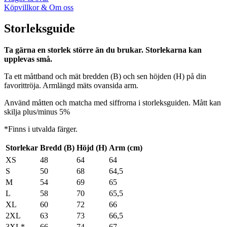
Köpvillkor & Om oss
Storleksguide
Ta gärna en storlek större än du brukar. Storlekarna kan
upplevas små.
Ta ett måttband och mät bredden (B) och sen höjden (H) på din
favorittröja. Armlängd mäts ovansida arm.
Använd måtten och matcha med siffrorna i storleksguiden. Mått kan
skilja plus/minus 5%
*Finns i utvalda färger.
Storlekar
Bredd (B)
Höjd (H)
Arm (cm)
XS
48
64
64
S
50
68
64,5
M
54
69
65
L
58
70
65,5
XL
60
72
66
2XL
63
73
66,5
3XL*
66
74
67