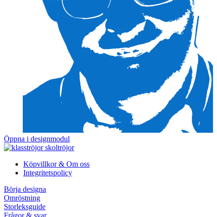
Öppna i designmodul
Köpvillkor & Om oss
Integritetspolicy
Börja designa
Omröstning
Storleksguide
Frågor & svar