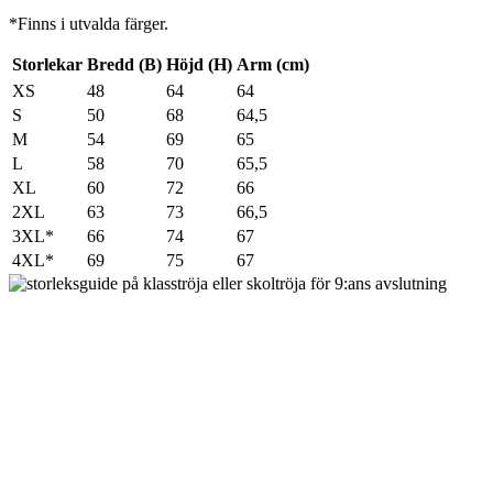
*Finns i utvalda färger.
Storlekar
Bredd (B)
Höjd (H)
Arm (cm)
XS
48
64
64
S
50
68
64,5
M
54
69
65
L
58
70
65,5
XL
60
72
66
2XL
63
73
66,5
3XL*
66
74
67
4XL*
69
75
67