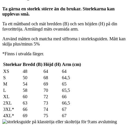
Ta gärna en storlek större än du brukar. Storlekarna kan
upplevas små.
Ta ett måttband och mät bredden (B) och sen höjden (H) på din
favorittröja. Armlängd mäts ovansida arm.
Använd måtten och matcha med siffrorna i storleksguiden. Mått kan
skilja plus/minus 5%
*Finns i utvalda färger.
Storlekar
Bredd (B)
Höjd (H)
Arm (cm)
XS
48
64
64
S
50
68
64,5
M
54
69
65
L
58
70
65,5
XL
60
72
66
2XL
63
73
66,5
3XL*
66
74
67
4XL*
69
75
67