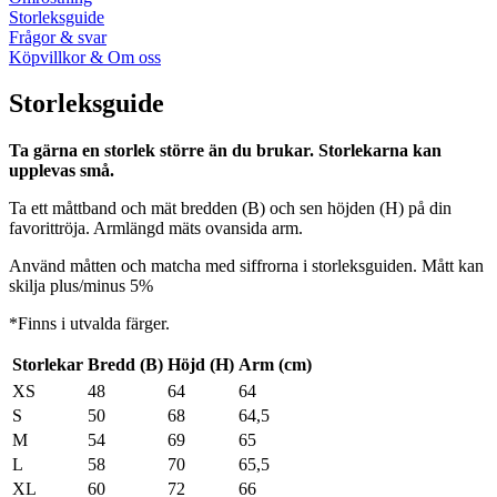
Storleksguide
Frågor & svar
Köpvillkor & Om oss
Storleksguide
Ta gärna en storlek större än du brukar. Storlekarna kan
upplevas små.
Ta ett måttband och mät bredden (B) och sen höjden (H) på din
favorittröja. Armlängd mäts ovansida arm.
Använd måtten och matcha med siffrorna i storleksguiden. Mått kan
skilja plus/minus 5%
*Finns i utvalda färger.
Storlekar
Bredd (B)
Höjd (H)
Arm (cm)
XS
48
64
64
S
50
68
64,5
M
54
69
65
L
58
70
65,5
XL
60
72
66