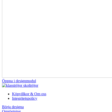
Öppna i designmodul
Köpvillkor & Om oss
Integritetspolicy
Börja designa
Omröstning