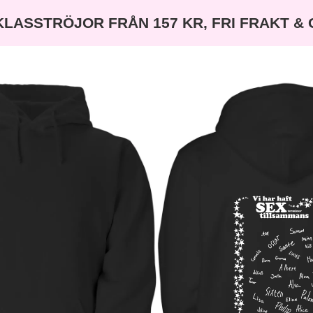
KLASSTRÖJOR FRÅN 157 KR, FRI FRAKT &