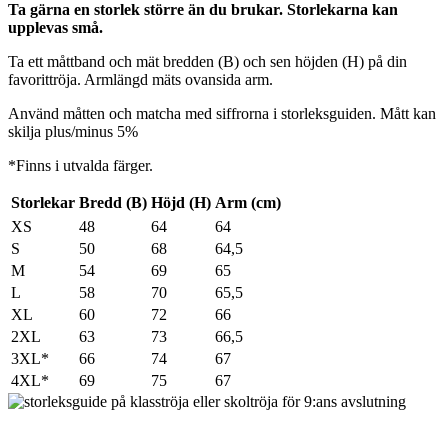
Ta gärna en storlek större än du brukar. Storlekarna kan
upplevas små.
Ta ett måttband och mät bredden (B) och sen höjden (H) på din
favorittröja. Armlängd mäts ovansida arm.
Använd måtten och matcha med siffrorna i storleksguiden. Mått kan
skilja plus/minus 5%
*Finns i utvalda färger.
Storlekar
Bredd (B)
Höjd (H)
Arm (cm)
XS
48
64
64
S
50
68
64,5
M
54
69
65
L
58
70
65,5
XL
60
72
66
2XL
63
73
66,5
3XL*
66
74
67
4XL*
69
75
67