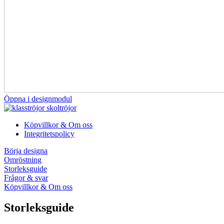
Öppna i designmodul
Köpvillkor & Om oss
Integritetspolicy
Börja designa
Omröstning
Storleksguide
Frågor & svar
Köpvillkor & Om oss
Storleksguide