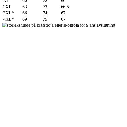
XL
60
72
66
2XL
63
73
66,5
3XL*
66
74
67
4XL*
69
75
67