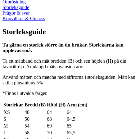
Omröstning
Storleksguide
Frågor & svar
Köpvillkor & Om oss
Storleksguide
Ta gärna en storlek större än du brukar. Storlekarna kan
upplevas små.
Ta ett måttband och mät bredden (B) och sen höjden (H) på din
favorittröja. Armlängd mäts ovansida arm.
Använd måtten och matcha med siffrorna i storleksguiden. Mått kan
skilja plus/minus 5%
*Finns i utvalda färger.
Storlekar
Bredd (B)
Höjd (H)
Arm (cm)
XS
48
64
64
S
50
68
64,5
M
54
69
65
L
58
70
65,5