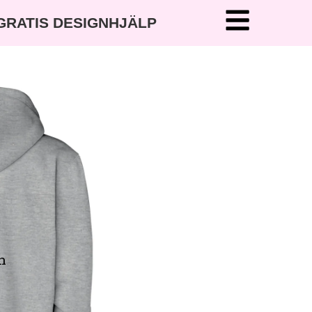
 GRATIS DESIGNHJÄLP
ITER
a
n