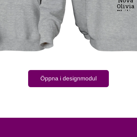
Nova
Olivia
Philip
Sandeli
Wilma
Öppna i designmodul