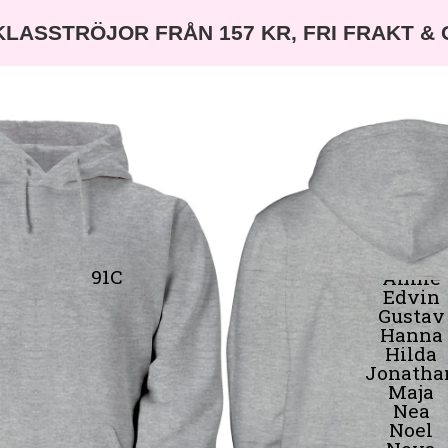
KLASSTRÖJOR FRÅN 157 KR, FRI FRAKT &
LARS FAVOR
Alva
Amand
91C
Annie
Edvin
Gustav
Hanna
Hilda
Jonatha
Maja
Nea
Noel