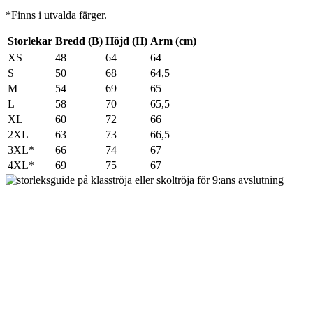
*Finns i utvalda färger.
Storlekar
Bredd (B)
Höjd (H)
Arm (cm)
XS
48
64
64
S
50
68
64,5
M
54
69
65
L
58
70
65,5
XL
60
72
66
2XL
63
73
66,5
3XL*
66
74
67
4XL*
69
75
67