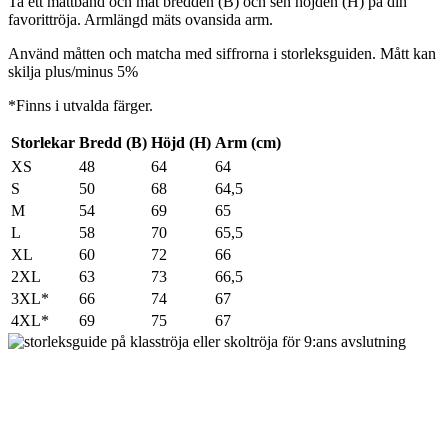
Ta ett måttband och mät bredden (B) och sen höjden (H) på din
favorittröja. Armlängd mäts ovansida arm.
Använd måtten och matcha med siffrorna i storleksguiden. Mått kan
skilja plus/minus 5%
*Finns i utvalda färger.
Storlekar
Bredd (B)
Höjd (H)
Arm (cm)
XS
48
64
64
S
50
68
64,5
M
54
69
65
L
58
70
65,5
XL
60
72
66
2XL
63
73
66,5
3XL*
66
74
67
4XL*
69
75
67