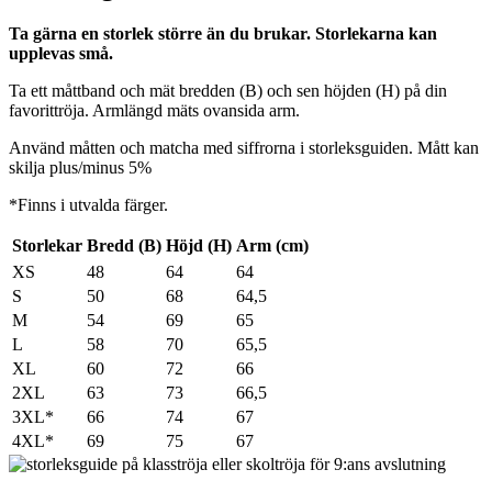
Ta gärna en storlek större än du brukar. Storlekarna kan
upplevas små.
Ta ett måttband och mät bredden (B) och sen höjden (H) på din
favorittröja. Armlängd mäts ovansida arm.
Använd måtten och matcha med siffrorna i storleksguiden. Mått kan
skilja plus/minus 5%
*Finns i utvalda färger.
Storlekar
Bredd (B)
Höjd (H)
Arm (cm)
XS
48
64
64
S
50
68
64,5
M
54
69
65
L
58
70
65,5
XL
60
72
66
2XL
63
73
66,5
3XL*
66
74
67
4XL*
69
75
67