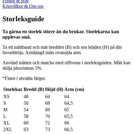
Frågor & svar
Köpvillkor & Om oss
Storleksguide
Ta gärna en storlek större än du brukar. Storlekarna kan
upplevas små.
Ta ett måttband och mät bredden (B) och sen höjden (H) på din
favorittröja. Armlängd mäts ovansida arm.
Använd måtten och matcha med siffrorna i storleksguiden. Mått kan
skilja plus/minus 5%
*Finns i utvalda färger.
Storlekar
Bredd (B)
Höjd (H)
Arm (cm)
XS
48
64
64
S
50
68
64,5
M
54
69
65
L
58
70
65,5
XL
60
72
66
2XL
63
73
66,5