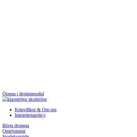
Elias Lundqvist – Klassens “Sömntuta”
Emil Rönnlund - Klassens “Snooze”
Felicia Arnqvist – Klassens “Gossip Girl 2”
Hector Persson – Klassens “Frånvarande”
Ilteris Göktug - Klassens “NPC”
Lova Rutberg – Klassens “Gossip Girl 3”
Ludvig Lifbom – klassens “Skördetröskan”
Malcom persson – Klassens “Loverboy”
Mieri Bereket – klasssens “Tänker fördjupt”
Najia Mohammadi – Klassens “Tystlåtna”
Robin Johnsson – Klassens “skyskrapa”
Ronja Engman – Klassens “A-Barn”
Samanta Degerlund – Klassens “Minnesförlust”
Tove Stenbäck - Klassens “Catlady”
Tyr Backlund – Klassens “Gubbjävel”
Öppna i designmodul
Köpvillkor & Om oss
Integritetspolicy
Börja designa
Omröstning
Storleksguide