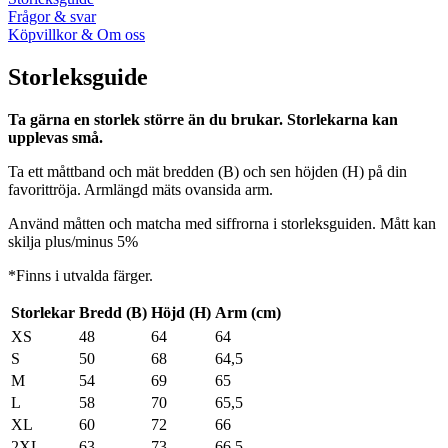
Frågor & svar
Köpvillkor & Om oss
Storleksguide
Ta gärna en storlek större än du brukar. Storlekarna kan
upplevas små.
Ta ett måttband och mät bredden (B) och sen höjden (H) på din
favorittröja. Armlängd mäts ovansida arm.
Använd måtten och matcha med siffrorna i storleksguiden. Mått kan
skilja plus/minus 5%
*Finns i utvalda färger.
Storlekar
Bredd (B)
Höjd (H)
Arm (cm)
XS
48
64
64
S
50
68
64,5
M
54
69
65
L
58
70
65,5
XL
60
72
66
2XL
63
73
66,5