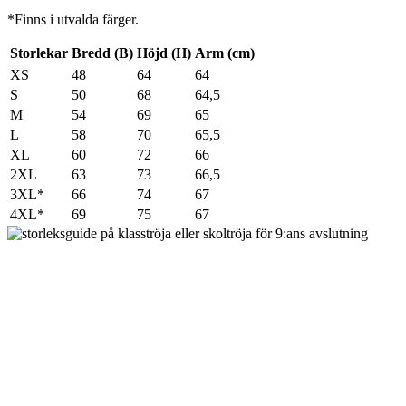
*Finns i utvalda färger.
Storlekar
Bredd (B)
Höjd (H)
Arm (cm)
XS
48
64
64
S
50
68
64,5
M
54
69
65
L
58
70
65,5
XL
60
72
66
2XL
63
73
66,5
3XL*
66
74
67
4XL*
69
75
67