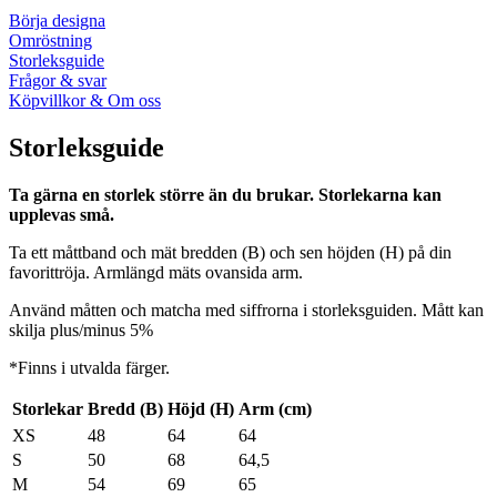
Börja designa
Omröstning
Storleksguide
Frågor & svar
Köpvillkor & Om oss
Storleksguide
Ta gärna en storlek större än du brukar. Storlekarna kan
upplevas små.
Ta ett måttband och mät bredden (B) och sen höjden (H) på din
favorittröja. Armlängd mäts ovansida arm.
Använd måtten och matcha med siffrorna i storleksguiden. Mått kan
skilja plus/minus 5%
*Finns i utvalda färger.
Storlekar
Bredd (B)
Höjd (H)
Arm (cm)
XS
48
64
64
S
50
68
64,5
M
54
69
65