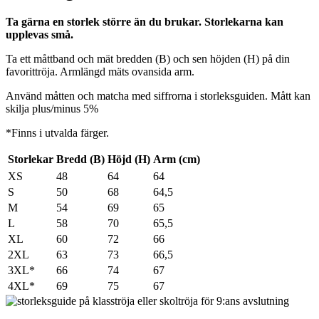
Ta gärna en storlek större än du brukar. Storlekarna kan
upplevas små.
Ta ett måttband och mät bredden (B) och sen höjden (H) på din
favorittröja. Armlängd mäts ovansida arm.
Använd måtten och matcha med siffrorna i storleksguiden. Mått kan
skilja plus/minus 5%
*Finns i utvalda färger.
Storlekar
Bredd (B)
Höjd (H)
Arm (cm)
XS
48
64
64
S
50
68
64,5
M
54
69
65
L
58
70
65,5
XL
60
72
66
2XL
63
73
66,5
3XL*
66
74
67
4XL*
69
75
67