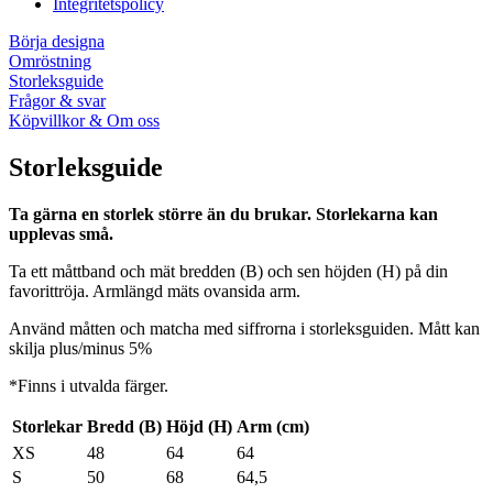
Integritetspolicy
Börja designa
Omröstning
Storleksguide
Frågor & svar
Köpvillkor & Om oss
Storleksguide
Ta gärna en storlek större än du brukar. Storlekarna kan
upplevas små.
Ta ett måttband och mät bredden (B) och sen höjden (H) på din
favorittröja. Armlängd mäts ovansida arm.
Använd måtten och matcha med siffrorna i storleksguiden. Mått kan
skilja plus/minus 5%
*Finns i utvalda färger.
Storlekar
Bredd (B)
Höjd (H)
Arm (cm)
XS
48
64
64
S
50
68
64,5