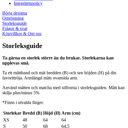
Integritetspolicy
Börja designa
Omröstning
Storleksguide
Frågor & svar
Köpvillkor & Om oss
Storleksguide
Ta gärna en storlek större än du brukar. Storlekarna kan
upplevas små.
Ta ett måttband och mät bredden (B) och sen höjden (H) på din
favorittröja. Armlängd mäts ovansida arm.
Använd måtten och matcha med siffrorna i storleksguiden. Mått kan
skilja plus/minus 5%
*Finns i utvalda färger.
Storlekar
Bredd (B)
Höjd (H)
Arm (cm)
XS
48
64
64
S
50
68
64,5