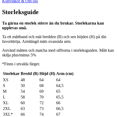
Köpvillkor & Om oss
Storleksguide
Ta gärna en storlek större än du brukar. Storlekarna kan
upplevas små.
Ta ett måttband och mät bredden (B) och sen höjden (H) på din
favorittröja. Armlängd mäts ovansida arm.
Använd måtten och matcha med siffrorna i storleksguiden. Mått kan
skilja plus/minus 5%
*Finns i utvalda färger.
Storlekar
Bredd (B)
Höjd (H)
Arm (cm)
XS
48
64
64
S
50
68
64,5
M
54
69
65
L
58
70
65,5
XL
60
72
66
2XL
63
73
66,5
3XL*
66
74
67