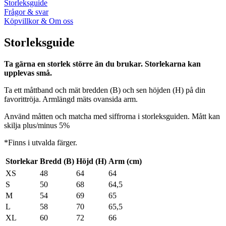
Storleksguide
Frågor & svar
Köpvillkor & Om oss
Storleksguide
Ta gärna en storlek större än du brukar. Storlekarna kan
upplevas små.
Ta ett måttband och mät bredden (B) och sen höjden (H) på din
favorittröja. Armlängd mäts ovansida arm.
Använd måtten och matcha med siffrorna i storleksguiden. Mått kan
skilja plus/minus 5%
*Finns i utvalda färger.
Storlekar
Bredd (B)
Höjd (H)
Arm (cm)
XS
48
64
64
S
50
68
64,5
M
54
69
65
L
58
70
65,5
XL
60
72
66