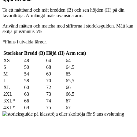
Ta ett måttband och mät bredden (B) och sen höjden (H) på din
favorittröja. Armlängd mäts ovansida arm.
Använd måtten och matcha med siffrorna i storleksguiden. Mått kan
skilja plus/minus 5%
*Finns i utvalda färger.
Storlekar
Bredd (B)
Höjd (H)
Arm (cm)
XS
48
64
64
S
50
68
64,5
M
54
69
65
L
58
70
65,5
XL
60
72
66
2XL
63
73
66,5
3XL*
66
74
67
4XL*
69
75
67