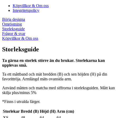
Köpvillkor & Om oss
Integritetspolicy
Börja designa
Omröstning
Storleksguide
Frågor & svar
Köpvillkor & Om oss
Storleksguide
Ta gärna en storlek större än du brukar. Storlekarna kan
upplevas små.
Ta ett måttband och mät bredden (B) och sen höjden (H) på din
favorittröja. Armlängd mäts ovansida arm.
Använd måtten och matcha med siffrorna i storleksguiden. Mått kan
skilja plus/minus 5%
*Finns i utvalda färger.
Storlekar
Bredd (B)
Höjd (H)
Arm (cm)
XS
48
64
64