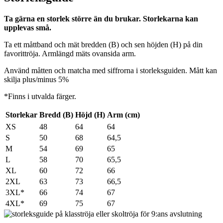
Ta gärna en storlek större än du brukar. Storlekarna kan
upplevas små.
Ta ett måttband och mät bredden (B) och sen höjden (H) på din
favorittröja. Armlängd mäts ovansida arm.
Använd måtten och matcha med siffrorna i storleksguiden. Mått kan
skilja plus/minus 5%
*Finns i utvalda färger.
Storlekar
Bredd (B)
Höjd (H)
Arm (cm)
XS
48
64
64
S
50
68
64,5
M
54
69
65
L
58
70
65,5
XL
60
72
66
2XL
63
73
66,5
3XL*
66
74
67
4XL*
69
75
67